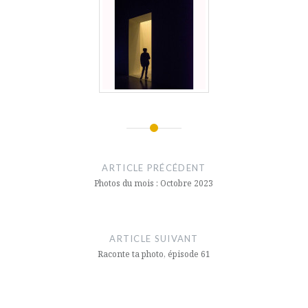
Navigation
de
ARTICLE PRÉCÉDENT
l’article
Photos du mois : Octobre 2023
ARTICLE SUIVANT
Raconte ta photo, épisode 61